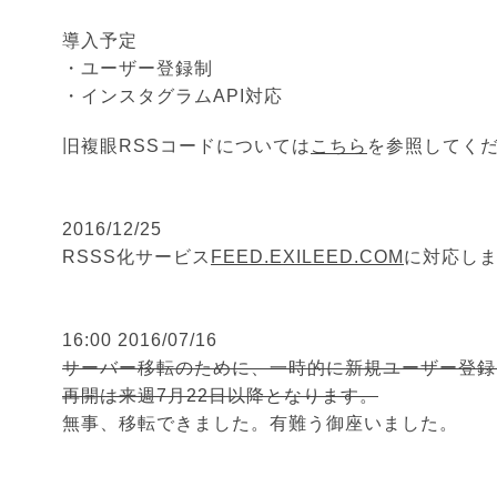
導入予定
・ユーザー登録制
・インスタグラムAPI対応
旧複眼RSSコードについては
こちら
を参照してく
2016/12/25
RSSS化サービス
FEED.EXILEED.COM
に対応し
16:00 2016/07/16
サーバー移転のために、一時的に新規ユーザー登録
再開は来週7月22日以降となります。
無事、移転できました。有難う御座いました。