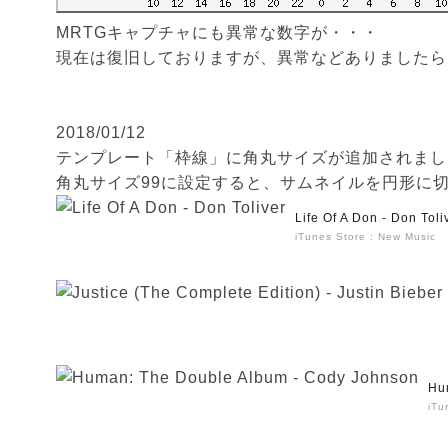
MRTGキャプチャにも異常な数字が・・・
現在は復旧しておりますが、異常などありましたら
2018/01/12
テンプレート「枠線」に角丸サイズが追加されまし
角丸サイズ99に設定すると、サムネイルを円形に
Life Of A Don - Don Toli
iTunes Store : New Music
Hu
iTu