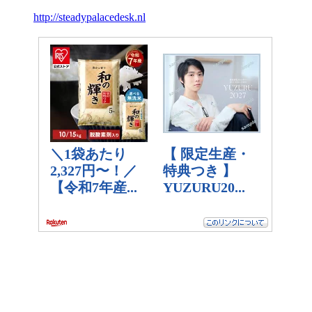
http://steadypalacedesk.nl