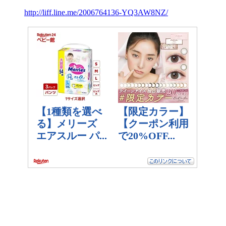
http://liff.line.me/2006764136-YQ3AW8NZ/